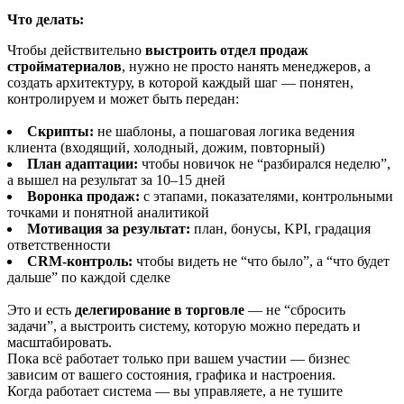
Что делать:
Чтобы действительно
выстроить отдел продаж
стройматериалов
, нужно не просто нанять менеджеров, а
создать архитектуру, в которой каждый шаг — понятен,
контролируем и может быть передан:
Скрипты:
не шаблоны, а пошаговая логика ведения
клиента (входящий, холодный, дожим, повторный)
План адаптации:
чтобы новичок не “разбирался неделю”,
а вышел на результат за 10–15 дней
Воронка продаж:
с этапами, показателями, контрольными
точками и понятной аналитикой
Мотивация за результат:
план, бонусы, KPI, градация
ответственности
CRM-контроль:
чтобы видеть не “что было”, а “что будет
дальше” по каждой сделке
Это и есть
делегирование в торговле
— не “сбросить
задачи”, а выстроить систему, которую можно передать и
масштабировать.
Пока всё работает только при вашем участии — бизнес
зависим от вашего состояния, графика и настроения.
Когда работает система — вы управляете, а не тушите