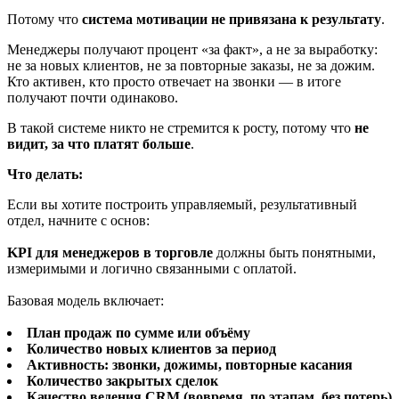
Потому что
система мотивации не привязана к результату
.
Менеджеры получают процент «за факт», а не за выработку:
не за новых клиентов, не за повторные заказы, не за дожим.
Кто активен, кто просто отвечает на звонки — в итоге
получают почти одинаково.
В такой системе никто не стремится к росту, потому что
не
видит, за что платят больше
.
Что делать:
Если вы хотите построить управляемый, результативный
отдел, начните с основ:
KPI для менеджеров в торговле
должны быть понятными,
измеримыми и логично связанными с оплатой.
Базовая модель включает:
План продаж по сумме или объёму
Количество новых клиентов за период
Активность: звонки, дожимы, повторные касания
Количество закрытых сделок
Качество ведения CRM (вовремя, по этапам, без потерь)