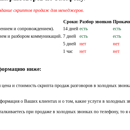
оздание скриптов продаж для менеджеров.
Сроки:
Разбор звонков
Прокачк
чением и сопровождением).
14 дней
есть
есть
ием и разбором коммуникаций.
7 дней
есть
есть
5 дней
нет
нет
1 час
нет
нет
нформацию ниже:
 цена и стоимость скрипта продаж разговоров в холодных звонках
рмация о Ваших клиентах и о том, какие услуги в холодных зв
лкиваетесь при продаже в холодных звонках по телефону, то я 