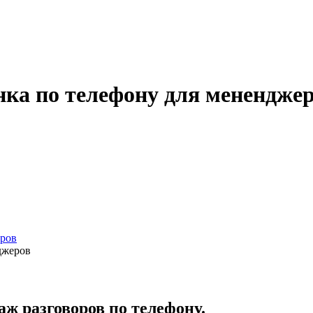
нка по телефону для менендже
еров
джеров
аж разговоров по телефону.